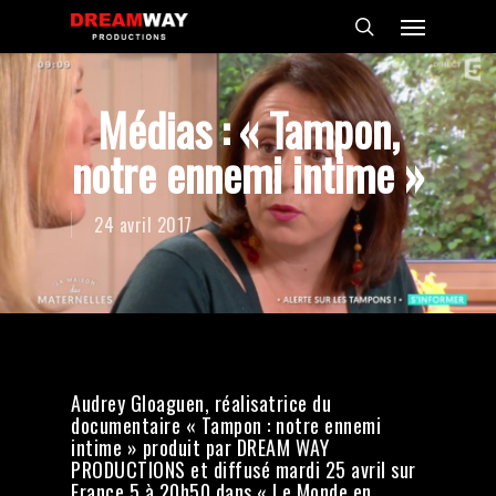
Skip
Menu
to
search
main
content
Médias : « Tampon,
notre ennemi intime »
24 avril 2017
Audrey Gloaguen, réalisatrice du
documentaire « Tampon : notre ennemi
intime » produit par DREAM WAY
PRODUCTIONS et diffusé mardi 25 avril sur
France 5 à 20h50 dans « Le Monde en