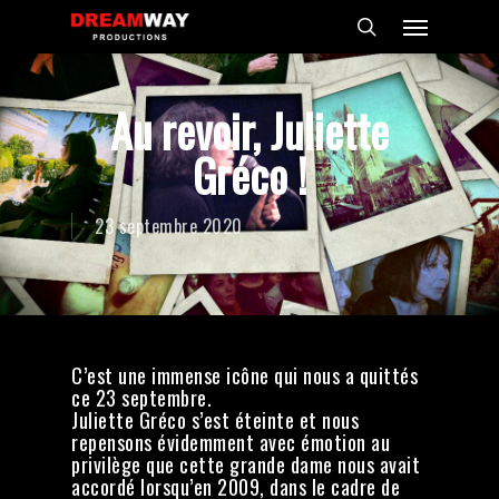
Skip
Menu
to
search
main
content
Au revoir, Juliette
Gréco !
23 septembre 2020
C’est une immense icône qui nous a quittés
ce 23 septembre.
Juliette Gréco s’est éteinte et nous
repensons évidemment avec émotion au
privilège que cette grande dame nous avait
accordé lorsqu’en 2009, dans le cadre de