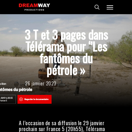
Skip
Menu
to
search
main
content
3 T et 3 pages dans
Télérama pour ‘’Les
fantômes du
pétrole »
26 janvier 2023
A l’occasion de sa diffusion le 29 janvier
prochain sur France 5 (20h55), Télérama