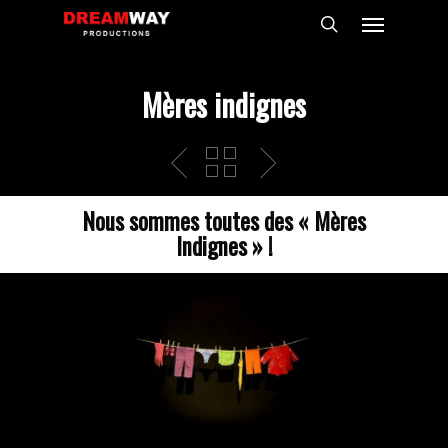
Skip
Menu
to
search
main
content
Mères indignes
Nous sommes toutes des « Mères
Indignes » !