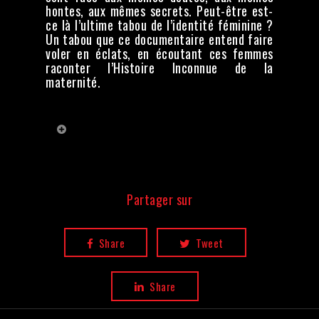
hontes, aux mêmes secrets.
Peut-être est-
ce là l’ultime tabou de l’identité féminine ?
Un tabou que ce documentaire entend faire
voler en éclats, en écoutant ces femmes
raconter l’Histoire Inconnue de la
maternité.
Crédits
Réalisation :
Yvonne Debeaumarché,
Juliette Armanet
Montage :
Partager sur
Vanessa Giangrande
Images :
Vincent Verrier, Thomas
Vaillant, Martin Hamelin, Olivier
Surville
Share
Tweet
Illustratrice :
Hélène Paris
Etalonnage :
Delphine Ibarrondo
Mixage :
Pierre-Joël Mary
Share
Directrices de production :
Chrystel
Pizzinato, Jocelyne Allain Delacour