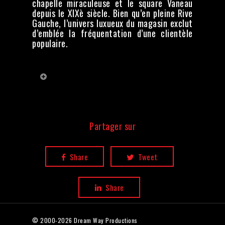
chapelle miraculeuse et le square Vaneau
depuis le XIXè siècle. Bien qu’en pleine Rive
Gauche, l’univers luxueux du magasin exclut
d’emblée la fréquentation d’une clientèle
populaire.
Crédits
Réalisation :
Eric Georgeault
Commentaire :
Sophie Bontemps
Images & Son :
Partager sur
Eric Georgeault
Montage :
Marlène Billerey
Mixage :
Hugues Bonnet
Directrice de production :
Jocelyne
Share
Tweet
Allain Delacour
Chargée de production :
Chrystel
Pizzinato
Share
Producteurs délégués :
Minou
Azoulai, Gilles Delannoy
© 2000-2026 Dream Way Productions