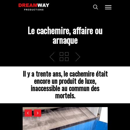
Skip
Menu
to
search
main
content
Le cachemire, affaire ou
arnaque
Il y a trente ans, le cachemire était
encore un produit de luxe,
inaccessible au commun des
mortels.