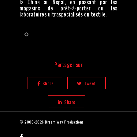
la Chine au Népal, en passant par les
magasins de prêt-à-porter ou les
laboratoires ultraspécialisés du textile.
Crédits
Réalisation :
Jean-Christophe
Portes
Rédaction en chef :
Partager sur
Carole Blunat
Images :
Eric Nappi, Marc Sainsauve,
Jean-Marc Froment
Son :
Vasken Sayrin
Share
Tweet
Montage :
Marlène Billerey
Graphisme :
Benjamin Chéré
Etalonnage :
Marlène Billerey
Share
Mixage :
Pierre-Joël Mary
Directrice de production :
Chrystel
Pizzinato
© 2000-2026 Dream Way Productions
Production exécutive :
Jocelyne
Allain Delacour
facebook