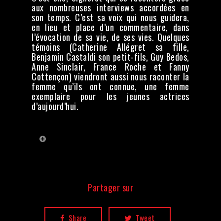
aux nombreuses interviews accordées en
son temps. C’est sa voix qui nous guidera,
en lieu et place d’un commentaire, dans
l’évocation de sa vie, de ses vies. Quelques
témoins (Catherine Allégret sa fille,
Benjamin Castaldi son petit-fils, Guy Bedos,
Anne Sinclair, France Roche et Fanny
Cottençon) viendront aussi nous raconter la
femme qu’ils ont connue, une femme
exemplaire pour les jeunes actrices
d’aujourd’hui.
Crédits
Réalisation :
Christian Lamet,
Nicolas Maupied
Ecrit par :
Partager sur
Emmanuelle Guilchert
Montage :
Marlène Billerey
Images :
Jean-Louis Laforêt Thomas
Vaillant Benjamin Chéré
Share
Tweet