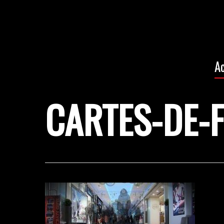
Skip
to
main
content
A
CARTES-DE-F